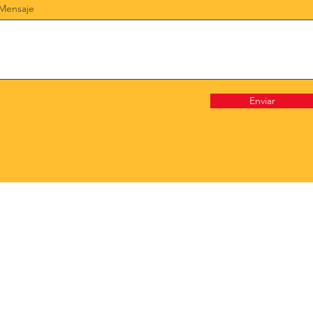
Mensaje
Enviar
990099004
Arenales